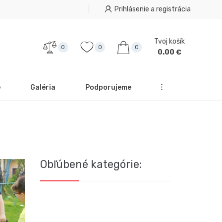
Prihlásenie a registrácia
Tvoj košík
0
0
0
0.00 €
e
Galéria
Podporujeme
Obľúbené kategórie: