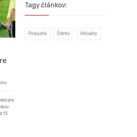
Tagy článkov:
Podujatia
Články
Aktuality
pre
esko
diel pre
rokov
d 13
tor...