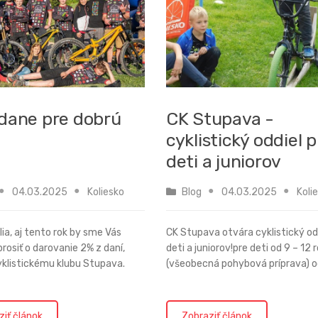
 dane pre dobrú
CK Stupava -
cyklistický oddiel 
deti a juniorov
04.03.2025
Koliesko
Blog
04.03.2025
Koli
elia, aj tento rok by sme Vás
CK Stupava otvára cyklistický od
prosiť o darovanie 2% z daní,
deti a juniorov!pre deti od 9 – 12 
klistickému klubu Stupava.
(všeobecná pohybová príprava) o
 mladé talenty. Sme vďační
rokov (výkonnostná cyklistika,
našim priaznivcom, priateľom a
špecializácia)Tréningové dni v
íkom. Aj v roku 2023...
mesiacoch máj, jún sú: pondelok, u
ziť článok
Zobraziť článok