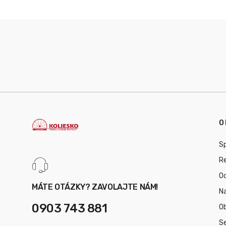
O
Sp
R
O
MÁTE OTÁZKY? ZAVOLAJTE NÁM!
Na
0903 743 881
O
Se