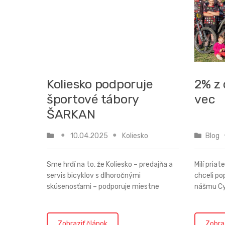
Koliesko podporuje
2% z
športové tábory
vec
ŠARKAN
10.04.2025
Koliesko
Blog
Sme hrdí na to, že Koliesko – predajňa a
Milí priat
servis bicyklov s dlhoročnými
chceli po
skúsenosťami – podporuje miestne
nášmu Cy
športové iniciatívy a aktívne sa podieľa
Podporte
na rozvoji cyklistiky v našom regióne.
všetkým 
Jednou z našich srdcových záležit...
dobrovoľn
Zobraziť článok
Zobra